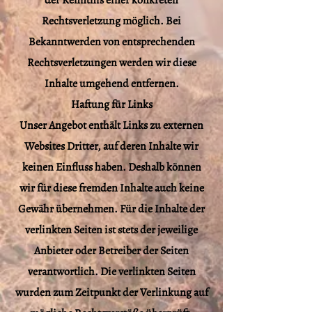
der Kenntnis einer konkreten
Rechtsverletzung möglich. Bei
Bekanntwerden von entsprechenden
Rechtsverletzungen werden wir diese
Inhalte umgehend entfernen.
Haftung für Links
Unser Angebot enthält Links zu externen
Websites Dritter, auf deren Inhalte wir
keinen Einfluss haben. Deshalb können
wir für diese fremden Inhalte auch keine
Gewähr übernehmen. Für die Inhalte der
verlinkten Seiten ist stets der jeweilige
Anbieter oder Betreiber der Seiten
verantwortlich. Die verlinkten Seiten
wurden zum Zeitpunkt der Verlinkung auf