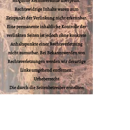
mögliche Rechtsverstöße überprüft.
Rechtswidrige Inhalte waren zum
Zeitpunkt der Verlinkung nicht erkennbar.
Eine permanente inhaltliche Kontrolle der
verlinkten Seiten ist jedoch ohne konkrete
Anhaltspunkte einer Rechtsverletzung
nicht zumutbar. Bei Bekanntwerden von
Rechtsverletzungen werden wir derartige
Links umgehend entfernen.
Urheberrecht
Die durch die Seitenbetreiber erstellten
Inhalte und Werke auf diesen Seiten
unterliegen dem deutschen Urheberrecht.
Die Vervielfältigung, Bearbeitung,
Verbreitung und jede Art der Verwertung