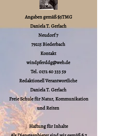
Angaben gemäß §5TMG
Daniela T. Gerlach
Neudorf 7
79215 Biederbach
Kontakt
windpferddg@​web.de
Tel.
0172 60 333 59
Redaktionell Verantwortliche
Daniela T. Gerlach
Freie Schule für Natur, Kommunikation
und Reiten
Haftung für Inhalte
Als Diensteanbieter sind wir gemäß § 7